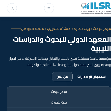
Skip to conten
Search
Open menu
مركز للبحث • بيت للخبرة • منشأة للتدريب • منصة للتواصل
المعهد الدولي للبحوث والدراسات
الليبية
مؤسسة علمية مستقلة تُعنى بالبحث والتحليل وصناعة المعرفة لدعم الحوار
وتقديم رؤى استراتيجية حول ليبيا وقضاياها الإقليمية والدولية.
استعرض الإصدارات
من نحن
مركز للبحث
بيت للخبرة