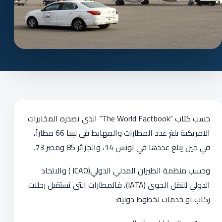
حسب كتاب “The World Factbook” الذي تصدره المخابرات
الامريكية بلغ عدد المطارات والمهابط في ليبيا 66 مطاراً،
في حين يبلغ عددها في تونس 14، والجزائر 85 ومصر 73.
وحسب منظمة الطيران المدني الدولي(ICAO ) والاتحاد
الدولي للنقل الجوي (IATA)، فالمطارات التي تستقبل رحلات
ركاب او خدمات لخطوط دولية: